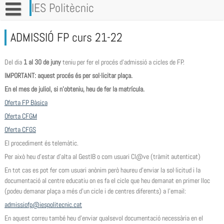
Vés
IES Politècnic
al
contingut
ADMISSIÓ FP curs 21-22
Del dia
1 al 30 de juny
teniu per fer el procés d’admissió a cicles de FP.
IMPORTANT: aquest procés és per sol·licitar plaça.
En el mes de juliol, si n’obteniu, heu de fer la matrícula.
Oferta FP Bàsica
Oferta CFGM
Oferta CFGS
El procediment és telemàtic.
Per això heu d’estar d’alta al GestIB o com usuari Cl@ve (tràmit autenticat)
En tot cas es pot fer com usuari anònim però haureu d’enviar la sol·licitud i la
documentació al centre educatiu on es fa el cicle que heu demanat en primer lloc
(podeu demanar plaça a més d’un cicle i de centres diferents) a l’email:
admissiofp@iespolitecnic.cat
En aquest correu també heu d’enviar qualsevol documentació necessària en el