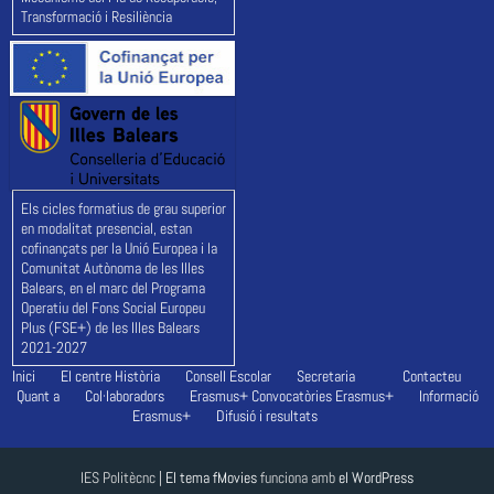
Transformació i Resiliència
Els cicles formatius de grau superior
en modalitat presencial, estan
cofinançats per la Unió Europea i la
Comunitat Autònoma de les Illes
Balears, en el marc del Programa
Operatiu del Fons Social Europeu
Plus (FSE+) de les Illes Balears
2021-2027
Inici
El centre
Història
Consell Escolar
Secretaria
Contacteu
Quant a
Col·laboradors
Erasmus+
Convocatòries Erasmus+
Informació
Erasmus+
Difusió i resultats
IES Politècnc |
El tema fMovies
funciona amb
el WordPress