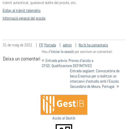
tràmit autenticat, qualsevol dubte del procés, etc.
Enllaç al tràmit telemàtic
Informació general del procés
31 de maig de 2021
FP
,
Portada
admin
No hi ha comentaris
Heu d'
iniciar la sessió
per escriure un comentari.
Navegació
Deixa un comentari
Entrada prèvia: Proves d’accés a
d'entrades
CFGS: Qualificacions DEFINITIVES
Entrada següent: Convocatòria de
beca Erasmus per a realitzar un
intercanvi d’estudis amb l’Escola
Secundária de Moura, Portugal.
Accés al Gestib