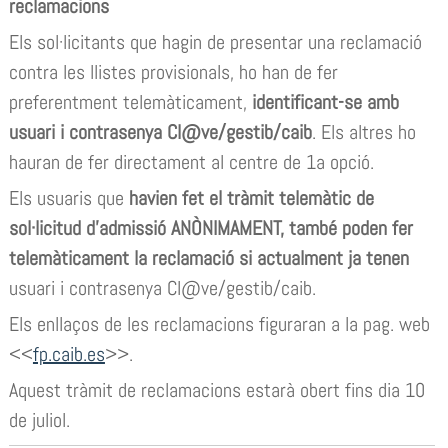
reclamacions
Els sol·licitants que hagin de presentar una reclamació
contra les llistes provisionals, ho han de fer
preferentment telemàticament,
identificant-se amb
usuari i contrasenya Cl@ve/gestib/caib
. Els altres ho
hauran de fer directament al centre de 1a opció.
Els usuaris que
havien fet el tràmit telemàtic de
sol·licitud d’admissió ANÒNIMAMENT, també poden fer
telemàticament la reclamació si actualment ja tenen
usuari i contrasenya Cl@ve/gestib/caib.
Els enllaços de les reclamacions figuraran a la pag. web
<<
fp.caib.es
>>.
Aquest tràmit de reclamacions estarà obert fins dia 10
de juliol.