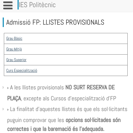
Vés
IES Politècnic
al
contingut
Admissió FP: LLISTES PROVISIONALS
Grau Bàsic
Grau Mitjà
Grau Superior
Curs Especialització
A les llistes provisionals
NO SURT RESERVA DE
PLAÇA
, excepte als Cursos d’especialització d’FP
La finalitat d’aquestes llistes és que els sol·licitants
puguin comprovar que les
opcions sol·licitades són
correctes i que la baremació és l’adequada.