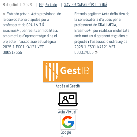
8 de juliol de 2026
FP
,
Portada
XAVIER CAPARRÓS LLODRÀ
Navegació
Entrada prèvia: Acta provisional de
Entrada següent: Acta definitiva de
d'entrades
la convocatòria d’ajudes per a
la convocatòria d’ajudes per a
professorat de GRAU MITJÀ,
professorat de GRAU MITJÀ,
Erasmus+ , per realitzar mobilitats
Erasmus+ , per realitzar mobilitats
amb motius d’aprenentatge dins el
amb motius d’aprenentatge dins el
projecte i l’associació estratègica
projecte i l’associació estratègica
2025-1-ES01-KA121-VET-
2025-1-ES01-KA121-VET-
000317555
000317555
Accés al Gestib
Aula Virtual
Google