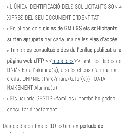
L’ÚNICA IDENTIFICACIÓ DELS SOL·LICITANTS SÓN 4
XIFRES DEL SEU DOCUMENT D’IDENTITAT.
En el cas dels
cicles de GM i GS els sol·licitants
surten agrupats
per cada una de les
vies d’accés
.
També
es consultable des de l’enllaç publicat a la
pàgina web d’FP
<<
fp.caib.es
>> amb les dades de:
DNI/NIE de l’alumne(a), o si és el cas d’un menor
d’edat DNI/NIE (Pare/mare/tutor(a)) i DATA
NAIXEMENT Alumne(a)
Els usuaris GESTIB «famílies», també ho poden
consultar directament.
Des de dia 8 i fins el 10 estam en
període de