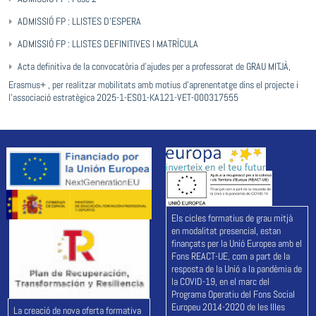
ADMISSIÓ FP : LLISTES D’ESPERA
ADMISSIÓ FP : LLISTES DEFINITIVES I MATRÍCULA
Acta definitiva de la convocatòria d’ajudes per a professorat de GRAU MITJÀ,
Erasmus+ , per realitzar mobilitats amb motius d’aprenentatge dins el projecte i
l’associació estratègica 2025-1-ES01-KA121-VET-000317555
Els cicles formatius de grau mitjà
en modalitat presencial, estan
finançats per la Unió Europea amb el
Fons REACT-UE, com a part de la
resposta de la Unió a la pandèmia de
la COVID-19, en el marc del
Programa Operatiu del Fons Social
Europeu 2014-2020 de les Illes
La creació de nova oferta formativa