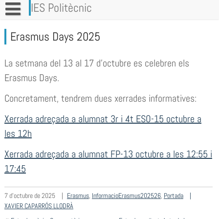
Vés
IES Politècnic
al
contingut
Erasmus Days 2025
La setmana del 13 al 17 d’octubre es celebren els
Erasmus Days.
Concretament, tendrem dues xerrades informatives:
Xerrada adreçada a alumnat 3r i 4t ESO-15 octubre a
les 12h
Xerrada adreçada a alumnat FP-13 octubre a les 12:55 i
17:45
7 d'octubre de 2025
Erasmus
,
InformacioErasmus202526
,
Portada
XAVIER CAPARRÓS LLODRÀ
Navegació