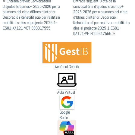
Entrada prèvia: Convocatòria
Entrada següent: Acta de la
d'entrades
d’ajudes Erasmus+ 2025-2026 per a
convocatòria d’ajudes Erasmus+
alumnes del cicle dObres d’interior
2025-2026 per a alumnes del cicle
Decoraciò i Rehabilitació per realitzar
d’Obres d’interior Decoraciò i
mobilitats dins el projecte 2025-1-
Rehabilitació per realitzar mobilitats
ES01-KA121-VET-000317555
dins el projecte 2025-1-ES01-
KA121-VET-000317555
Accés al Gestib
Aula Virtual
Google
Suite