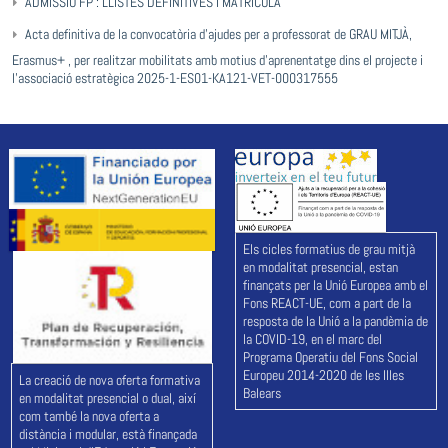
ADMISSIÓ FP : LLISTES DEFINITIVES I MATRÍCULA
Acta definitiva de la convocatòria d’ajudes per a professorat de GRAU MITJÀ,
Erasmus+ , per realitzar mobilitats amb motius d’aprenentatge dins el projecte i
l’associació estratègica 2025-1-ES01-KA121-VET-000317555
Els cicles formatius de grau mitjà
en modalitat presencial, estan
finançats per la Unió Europea amb el
Fons REACT-UE, com a part de la
resposta de la Unió a la pandèmia de
la COVID-19, en el marc del
Programa Operatiu del Fons Social
Europeu 2014-2020 de les Illes
La creació de nova oferta formativa
Balears
en modalitat presencial o dual, així
com també la nova oferta a
distància i modular, està finançada