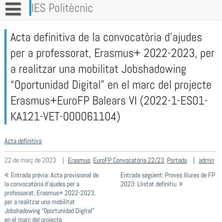
Vés
IES Politècnic
al
contingut
Acta definitiva de la convocatòria d’ajudes
per a professorat, Erasmus+ 2022-2023, per
a realitzar una mobilitat Jobshadowing
“Oportunidad Digital” en el marc del projecte
Erasmus+EuroFP Balears VI (2022-1-ES01-
KA121-VET-000061104)
Acta definitiva
22 de març de 2023
Erasmus
,
EuroFP Convocatòria 22/23
,
Portada
admin
Navegació
Entrada prèvia: Acta provisional de
Entrada següent: Proves lliures de FP
d'entrades
la convocatòria d’ajudes per a
2023: Llistat definitiu
professorat, Erasmus+ 2022-2023,
per a realitzar una mobilitat
Jobshadowing “Oportunidad Digital”
en el marc del projecte