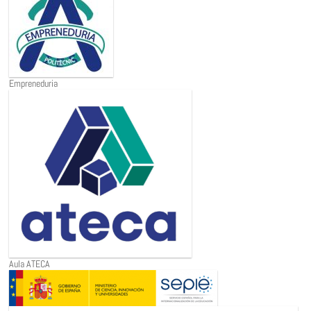
Empreneduria
Aula ATECA