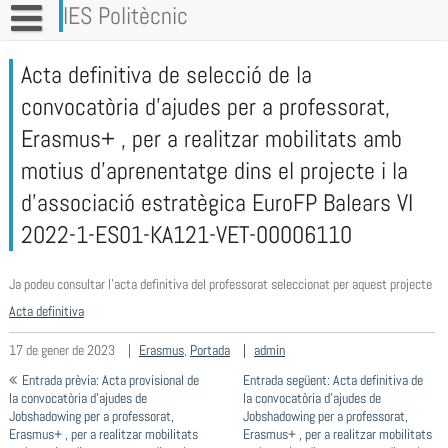
Vés
IES Politècnic
al
contingut
Acta definitiva de selecció de la
convocatòria d’ajudes per a professorat,
Erasmus+ , per a realitzar mobilitats amb
motius d’aprenentatge dins el projecte i la
d’associació estratègica EuroFP Balears VI
2022-1-ES01-KA121-VET-00006110
Ja podeu consultar l’acta definitiva del professorat seleccionat per aquest projecte
Acta definitiva
17 de gener de 2023
Erasmus
,
Portada
admin
Navegació
Entrada prèvia: Acta provisional de
Entrada següent: Acta definitiva de
d'entrades
la convocatòria d’ajudes de
la convocatòria d’ajudes de
Jobshadowing per a professorat,
Jobshadowing per a professorat,
Erasmus+ , per a realitzar mobilitats
Erasmus+ , per a realitzar mobilitats