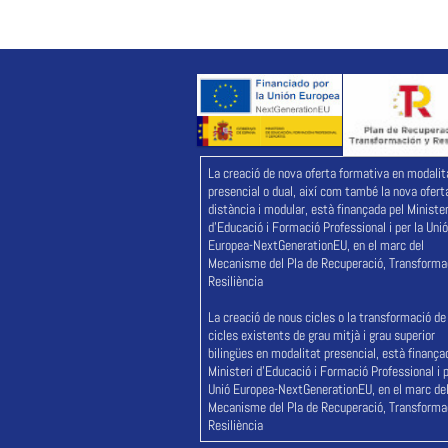
La creació de nova oferta formativa en modalit
presencial o dual, així com també la nova ofert
distància i modular, està finançada pel Minister
d'Educació i Formació Professional i per la Unió
Europea-NextGenerationEU, en el marc del
Mecanisme del Pla de Recuperació, Transformac
Resiliència
La creació de nous cicles o la transformació de
cicles existents de grau mitjà i grau superior
bilingües en modalitat presencial, està finança
Ministeri d'Educació i Formació Professional i p
Unió Europea-NextGenerationEU, en el marc de
Mecanisme del Pla de Recuperació, Transformac
Resiliència