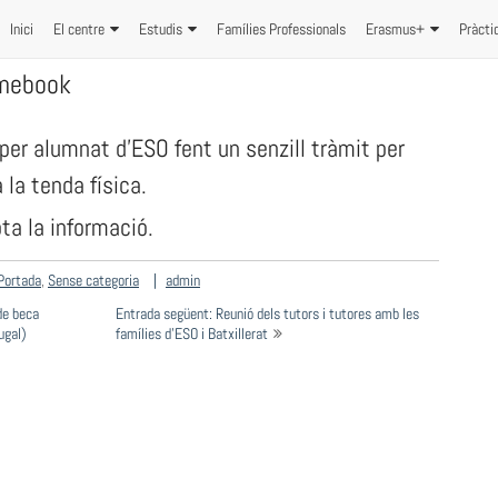
Inici
El centre
Estudis
Famílies Professionals
Erasmus+
Pràcti
omebook
per alumnat d’ESO fent un senzill tràmit per
 la tenda física.
ta la informació.
Portada
,
Sense categoria
admin
 de beca
Entrada següent: Reunió dels tutors i tutores amb les
ugal)
famílies d’ESO i Batxillerat