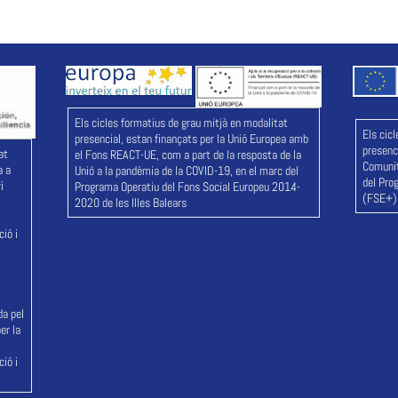
Els cicles formatius de grau mitjà en modalitat
Els cic
presencial, estan finançats per la Unió Europea amb
presenci
at
el Fons REACT-UE, com a part de la resposta de la
Comunit
a a
Unió a la pandèmia de la COVID-19, en el marc del
del Pro
i
Programa Operatiu del Fons Social Europeu 2014-
(FSE+) 
2020 de les Illes Balears
ió i
da pel
er la
l
ió i