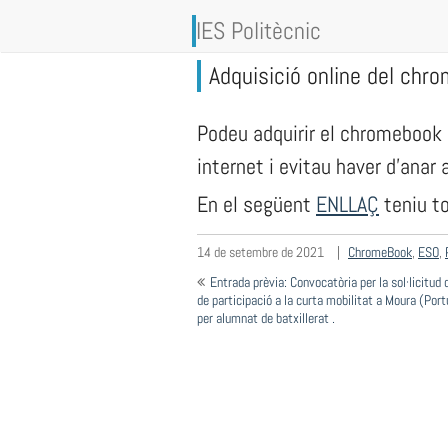
Vés
IES Politècnic
al
contingut
Adquisició online del chr
Podeu adquirir el chromebook 
internet i evitau haver d’anar a
En el següent
ENLLAÇ
teniu to
14 de setembre de 2021
ChromeBook
,
ESO
,
Navegació
Entrada prèvia: Convocatòria per la sol·licitud
d'entrades
de participació a la curta mobilitat a Moura (Port
per alumnat de batxillerat .