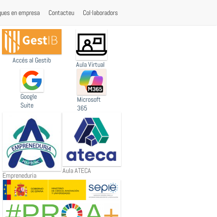
ques en empresa
Contacteu
Col·laboradors
Accés al Gestib
Aula Virtual
Google
Microsoft
Suite
365
Aula ATECA
Empreneduria